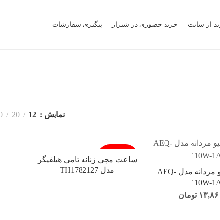
ید از سایت
خرید حضوری در شیراز
پیگیری سفارشات
نمایش
12
20
0
فروخته شد
ساعت مچی زنانه تامی هیلفیگر
مدل TH1782127
ساعت کاسیو مردانه مدل AEQ-
110W-1
۱۳,۸۶
تومان