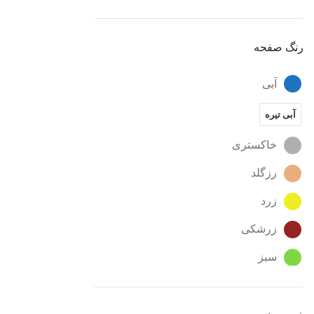
رنگ صفحه
آبی
آبی تیره
خاکستری
رزگلد
زرد
زرشکی
سبز
سبز - آبی
سبز تیره