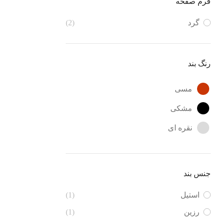
فرم صفحه
سرمه ای
گرد
(2)
سفید
صدفی
رنگ بند
صورتی
مسی
طلایی
مشکی
قرمز
نقره ای
قهوه ای
مشکی
جنس بند
نقره ای
نوک مدادی
استیل
(1)
رزین
(1)