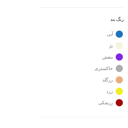
قرمز
قهوه ای
رنگ بند
مسی
آبی
مشکی
بژ
نقره ای
بنفش
نوک مدادی
خاکستری
رزگلد
زرد
زرشکی
سبز
سبز - آبی