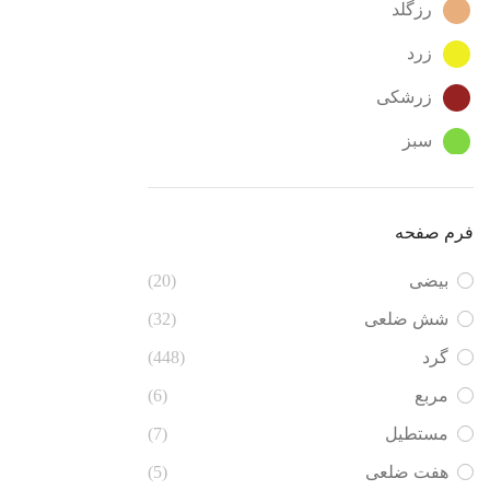
رزگلد
زرد
زرشکی
سبز
سبز - آبی
سبز تیره
فرم صفحه
سرمه ای
بیضی
(20)
سفید
شش ضلعی
(32)
گرد
(448)
صدفی
مربع
(6)
صورتی
مستطیل
(7)
طلایی
هفت ضلعی
(5)