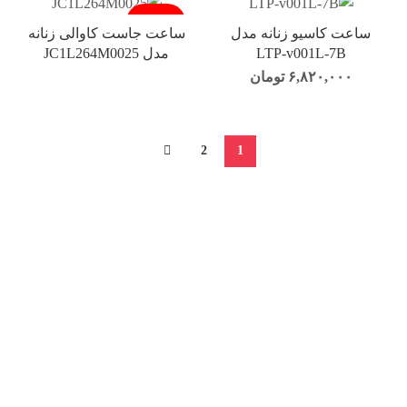
فروخته شد
ساعت کاسیو زنانه مدل
ساعت جاست کاوالی زنانه
LTP-v001L-7B
مدل JC1L264M0025
۶,۸۲۰,۰۰۰
تومان
2
1