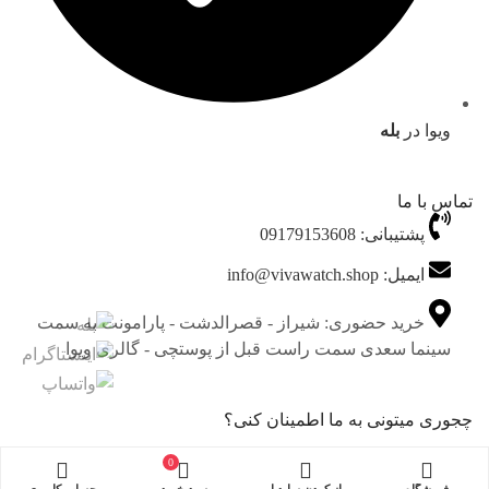
ویوا در
بله
تماس با ما
پشتیبانی: 09179153608
ایمیل: info@vivawatch.shop
خرید حضوری: شیراز - قصرالدشت - پارامونت به سمت
سینما سعدی سمت راست قبل از پوستچی - گالری ویوا
چجوری میتونی به ما اطمینان کنی؟
0
فروشگاه
باز کردن سایدبار
سبد خرید
حساب کاربری