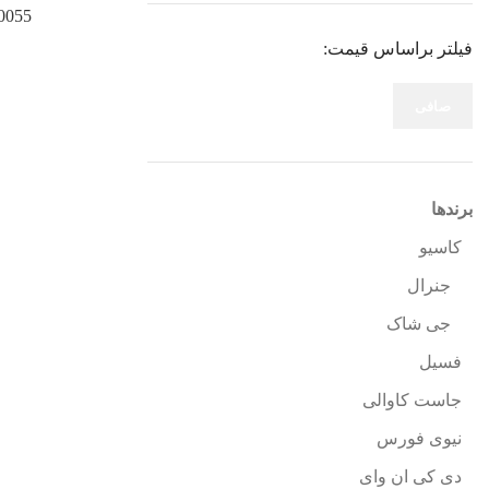
0055
فیلتر براساس قیمت:
صافی
برندها
کاسیو
جنرال
جی شاک
فسیل
جاست کاوالی
نیوی فورس
دی کی ان وای