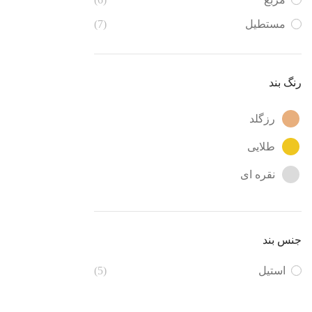
مستطیل
(7)
رنگ بند
رزگلد
طلایی
نقره ای
جنس بند
استیل
(5)