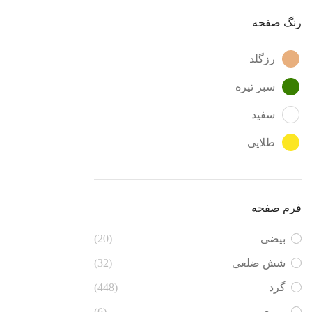
رنگ صفحه
رزگلد
سبز تیره
سفید
طلایی
فرم صفحه
بیضی
(20)
شش ضلعی
(32)
گرد
(448)
مربع
(6)