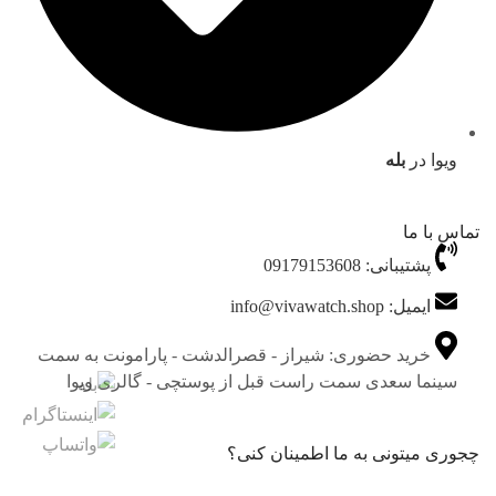
ویوا در
بله
تماس با ما
پشتیبانی: 09179153608
ایمیل: info@vivawatch.shop
خرید حضوری: شیراز - قصرالدشت - پارامونت به سمت
سینما سعدی سمت راست قبل از پوستچی - گالری ویوا
چجوری میتونی به ما اطمینان کنی؟