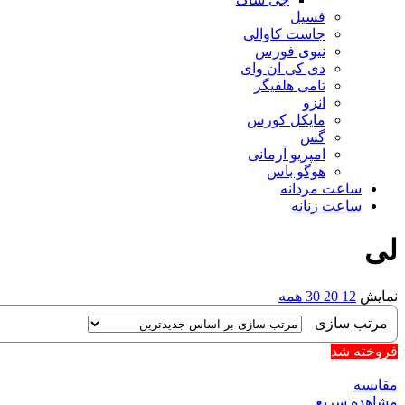
فسیل
جاست کاوالی
نیوی فورس
دی کی ان وای
تامی هلفیگر
انزو
مایکل کورس
گس
امپریو آرمانی
هوگو باس
ساعت مردانه
ساعت زنانه
لی
نمایش
12
20
30
همه
فروخته شد
مقایسه
مشاهده سریع