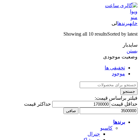
منو
خانه
برندها
لی
Showing all 10 results
Sorted by latest
سایدبار
بستن
وضعیت موجودی
تخفیفی ها
موجود
جستجو
فیلتر براساس قیمت:
حداقل قیمت
حداكثر قيمت
صافی
برندها
کاسیو
جنرال
جی شاک