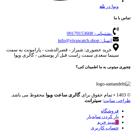
ویوا در
بله
تماس با ما
پشتیبانی: 09179153608
ایمیل: info@vivawatch.shop
خرید حضوری: شیراز - قصرالدشت - پارامونت به سمت
سینما سعدی سمت راست قبل از پوستچی - گالری ویوا
چجوری میتونی به ما اطمینان کنی؟
© 1403 • تمام حقوق برای
گالری ساعت ویوا
محفوظ می باشد.
طراحی سایت
:
سیترانت
فروشگاه
باز کردن سایدبار
0
سبد خرید
حساب کاربری