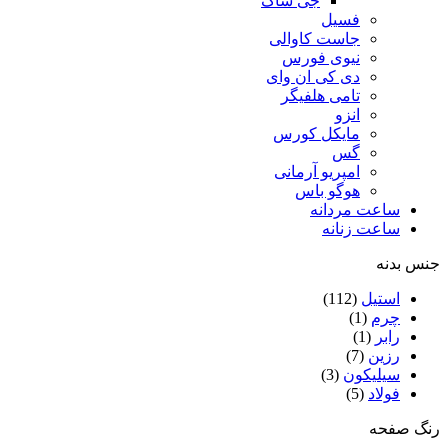
جی شاک
فسیل
جاست کاوالی
نیوی فورس
دی کی ان وای
تامی هلفیگر
انزو
مایکل کورس
گس
امپریو آرمانی
هوگو باس
ساعت مردانه
ساعت زنانه
جنس بدنه
استیل
(112)
چرم
(1)
رابر
(1)
رزین
(7)
سیلیکون
(3)
فولاد
(5)
رنگ صفحه