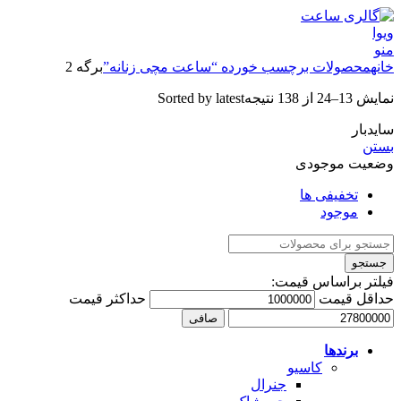
منو
خانه
محصولات برچسب خورده “ساعت مچی زنانه”
برگه 2
نمایش 13–24 از 138 نتیجه
Sorted by latest
سایدبار
بستن
وضعیت موجودی
تخفیفی ها
موجود
جستجو
فیلتر براساس قیمت:
حداقل قیمت
حداكثر قيمت
صافی
برندها
کاسیو
جنرال