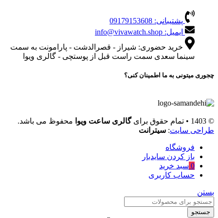
پشتیبانی: 09179153608
ایمیل: info@vivawatch.shop
خرید حضوری: شیراز - قصرالدشت - پارامونت به سمت
سینما سعدی سمت راست قبل از پوستچی - گالری ویوا
چجوری میتونی به ما اطمینان کنی؟
© 1403 • تمام حقوق برای
گالری ساعت ویوا
محفوظ می باشد.
طراحی سایت
:
سیترانت
فروشگاه
باز کردن سایدبار
0
سبد خرید
حساب کاربری
بستن
جستجو