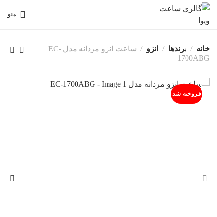
منو
خانه
برندها
انزو
ساعت انزو مردانه مدل EC-
1700ABG
فروخته شد