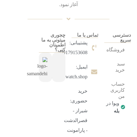
آغاز نمود.
دسترسی
تماس با ما
چجوری
سریع
میتونی به ما
پشتیبانی:
اطمینان
فروشگاه
کنی؟
09179153608
سبد
ایمیل:
خرید
info@vivawatch.shop
حساب
کاربری
خرید
من
حضوری:
ویوا در
شیراز -
بله
قصرالدشت
- پارامونت