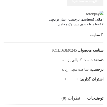
افزودن به سبد خرید
امکان قسط‌بندی برحسب اعتبار ترب‌پی
۴ قسط ماهانه. بدون سود، چک و ضامن.
مقایسه
شناسه محصول:
JC1L163M0245
دسته:
جاست کاوالی
,
زنانه
برچسب:
ساعت مچی زنانه
اشتراک گذاری:
توضیحات
نظرات (0)