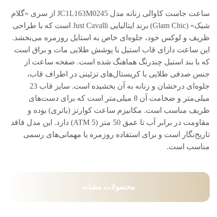
ساعت جاست کاوالی زنانه مدل JC1L163M0245 از سری «گلام
شیک» (Glam Chic) برند ایتالیایی Just Cavalli است که با طراحی
ظریف و لوکس خود، جلوه‌ای خاص به استایل روزمره می‌بخشد.
این ساعت دارای قاب استیل با پوشش طلایی مات و براق است
که با بند استیل چندرنگ هماهنگ شده است. صفحه ساعت از
جنس صدفی طلایی با کریستال‌های تزئینی در اطراف قاب،
جلوه‌ای درخشان و زنانه به آن بخشیده است. سایز قاب 23
میلی‌متر و ضخامت آن 8 میلی‌متر است که برای دست‌های
ظریف مناسب است. مکانیزم ساعت کوارتز (باتری) بوده و
مقاومت در برابر آب تا عمق 50 متر (5 ATM) دارد. این مدل فاقد
تاریخ‌نگار است و برای استفاده روزمره یا مهمانی‌های رسمی
مناسب است.
محصولات مشابه