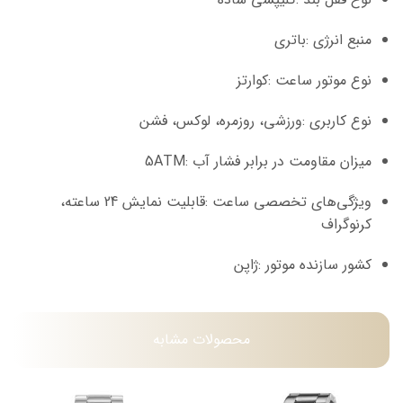
منبع انرژی :باتری
نوع موتور ساعت :کوارتز
نوع کاربری :ورزشی، روزمره، لوکس، فشن
میزان مقاومت در برابر فشار آب :5ATM
ویژگی‌های تخصصی ساعت :قابلیت نمایش 24 ساعته،
کرنوگراف
کشور سازنده موتور :ژاپن
محصولات مشابه