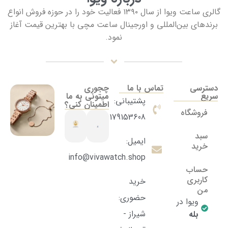
گالری ساعت ویوا از سال ۱۳۹۰ فعالیت خود را در حوزه فروش انواع
برندهای بین‌المللی و اورجینال ساعت مچی با بهترین قیمت آغاز
نمود.
دسترسی
تماس با ما
چجوری
سریع
میتونی به ما
پشتیبانی:
اطمینان کنی؟
فروشگاه
09179153608
سبد
ایمیل:
خرید
info@vivawatch.shop
حساب
کاربری
خرید
من
حضوری:
ویوا در
شیراز -
بله