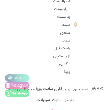
قصرالدشت
- پارامونت
به سمت
سینما
سعدی
سمت
راست قبل
از پوستچی
- گالری
ویوا
© 1403 • تمام حقوق برای
گالری ساعت ویوا
محفوظ می باشد.
طراحی سایت
:
سیترانت