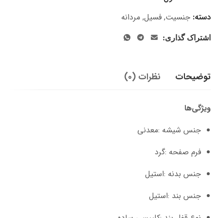
دسته:
جنسیت
,
فسیل
,
مردانه
اشتراک گذاری:
توضیحات
نظرات (0)
ویژگی‌ها
جنس شیشه :معدنی
فرم صفحه :گرد
جنس بدنه :استیل
جنس بند :استیل
نوع قفل بند :کلیپسی ساده