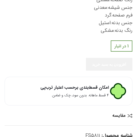
جنس شیشه:معدنی
فرم صفحه:گرد
جنس بدنه:استیل
رنگ بدنه:مشکی
1 در انبار
افزودن به سبد خرید
امکان قسط‌بندی برحسب اعتبار ترب‌پی
۴ قسط ماهانه. بدون سود، چک و ضامن.
مقایسه
شناسه محصول:
FS5811