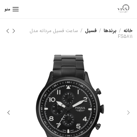
منو
خانه
برندها
فسیل
ساعت فسیل مردانه مدل
FS5811