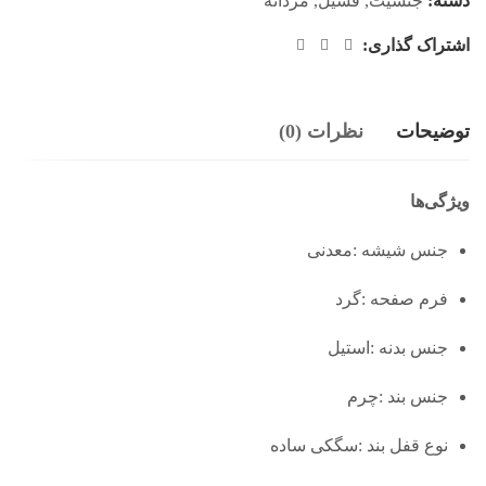
دسته:
جنسیت
,
فسیل
,
مردانه
اشتراک گذاری:
توضیحات
نظرات (0)
ویژگی‌ها
جنس شیشه :معدنی
فرم صفحه :گرد
جنس بدنه :استیل
جنس بند :چرم
نوع قفل بند :سگکی ساده