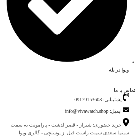
ویوا در
بله
تماس با ما
پشتیبانی: 09179153608
ایمیل: info@vivawatch.shop
خرید حضوری: شیراز - قصرالدشت - پارامونت به سمت
سینما سعدی سمت راست قبل از پوستچی - گالری ویوا