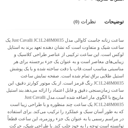
توضیحات
نظرات (0)
ساعت زنانه جاست کاوالی مدل Just Cavalli JC1L248M0035 یک
ساعت شیک و متفاوت است که نشان دهنده تعهد برند به استایل
لوکس است. این ساعت ترکیبی از عناصر طراحی کلاسیک و
زیبایی‌های معاصر است و به عنوان یک جزء برجسته برای هر
مناسبتی مناسب است.قاب با دقت ساخته شده و با یک پوشش
استیل طلایی براق تمام شده است. صفحه نمایش ساعت
JC1L248M0035 رنگ قرمز است. از یک موتور کوارتز دقیق، این
ساعت زمان‌سنجی دقیق و قابل اعتماد را ارائه می‌دهد.بند استیل
مارپیچ با الگوی مار اضافه شده است.مدل Just Cavalli
JC1L248M0035 یک ساعت چند منظوره و با طراحی زیبا است
که به طور آسان سبک و عملکرد را ترکیب می‌کند. برای استفاده
در مراسم رسمی یا به عنوان یک جزء روزمره، این ساعت قطعاً
توانسته است توجه را به خود جلب کند. با طراحی شیک، حرکت