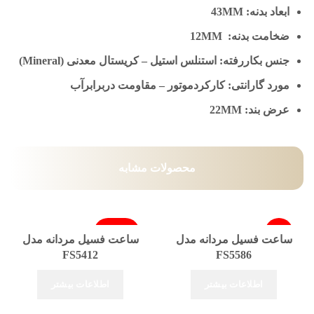
ابعاد بدنه: 43MM
ضخامت بدنه: 12MM
جنس بکاررفته: استنلس استیل – کریستال معدنی (Mineral)
مورد گارانتی: کارکردموتور – مقاومت دربرابرآب
عرض بند: 22MM
محصولات مشابه
-19%
فروخته شد
ساعت فسیل مردانه مدل
ساعت فسیل مردانه مدل
FS5412
FS5586
فروخته شد
اطلاعات بیشتر
اطلاعات بیشتر