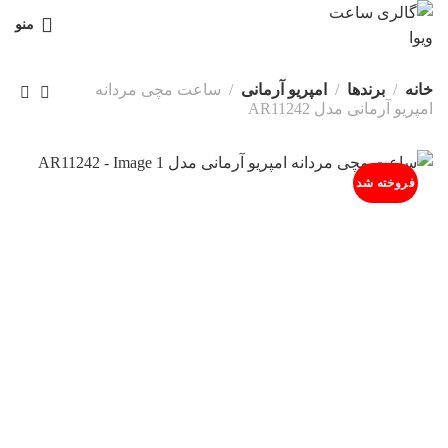
منو
خانه
برندها
امپریو آرمانی
ساعت مچی مردانه
امپریو آرمانی مدل AR11242
فروخته شد