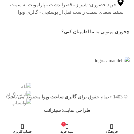
خرید حضوری: شیراز - قصرالدشت - پارامونت به سمت
سینما سعدی سمت راست قبل از پوستچی - گالری ویوا
چجوری میتونی به ما اطمینان کنی؟
© 1403 • تمام حقوق برای
گالری ساعت ویوا
محفوظ می باشد.
طراحی سایت
:
سیترانت
0
فروشگاه
سبد خرید
حساب کاربری