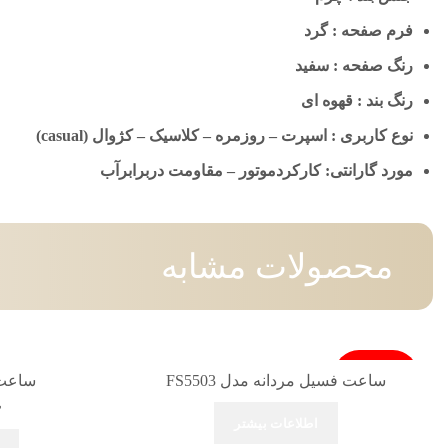
فرم صفحه : گرد
رنگ صفحه : سفید
رنگ بند : قهوه ای
نوع کاربری : اسپرت – روزمره – کلاسیک – کژوال (casual)
مورد گارانتی: کارکردموتور – مقاومت دربرابرآب
محصولات مشابه
فروخته شد
ساعت فسیل مردانه مدل FS5503
ساعت فس
۰
اطلاعات بیشتر