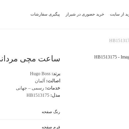
ید از سایت
خرید حضوری در شیراز
پیگیری سفارشات
ساعت مچی مردانه هوگو
برند:
Hugo Boss
اصالت:
آلمان
خدمات:
رسمی – جهانی
مدل:
HB1513175
رنگ صفحه
فرم صفحه