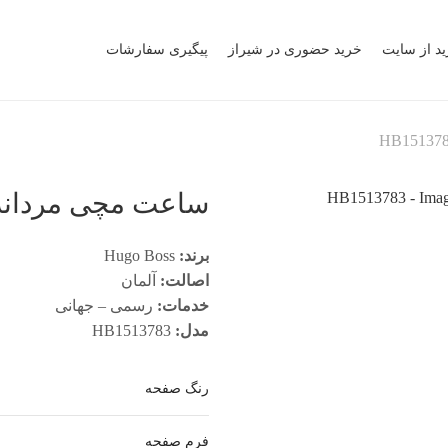
ید از سایت
خرید حضوری در شیراز
پیگیری سفارشات
ساعت مچی مردانه هوگو
برند:
Hugo Boss
اصالت:
آلمان
خدمات:
رسمی – جهانی
مدل:
HB1513783
رنگ صفحه
فرم صفحه