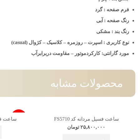
فرم صفحه : گرد
رنگ صفحه : آبی
رنگ بند : مشکی
نوع کاربری : اسپرت – روزمره – کلاسیک – کژوال (casual)
مورد گارانتی: کارکردموتور – مقاومت دربرابرآب
محصولات مشابه
-4%
ساعت فسیل مردانه کد FS5710
ساعت فسیل
۲۵,۸۰۰,۰۰۰
تومان
فروخته شد