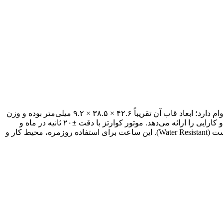
ساعت Casio MTP‑1239D‑7A یک مدل کلاسیک و ساده مردانه با بدنه تمام فلزی از استیل و بند استیل ضدزنگ است که ظاهری رسمی و بادوام دارد؛ ابعاد قاب آن تقریباً ۴۲.۶ × ۳۸.۵ × ۹.۲ میلی‌متر بوده و وزن
آن حدود ۹۵ گرم است. صفحه نقره‌ای با طراحی مینیمال، عقربه‌های سه‌گانه و نمایشگر روز و تاریخ در موقعیت ساعت ۳، ترکیبی از زیبایی و کارایی را ارائه می‌دهد. موتور کوارتز با دقت ±۲۰ ثانیه در ماه و
باتری با عمر حدود دو سال عملکرد پایدار و کم‌دردسری دارد. شیشه آن از نوع معدنی بوده و مقاومت آب آن محدود به پاشش‌های روزمره است (Water Resistant). این ساعت برای استفاده روزمره، محیط‌ کار و