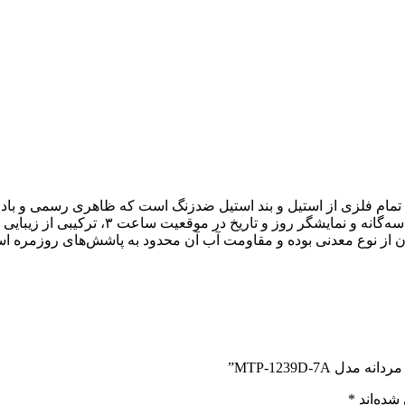
MTP-1239D-7A”
شده‌اند
*