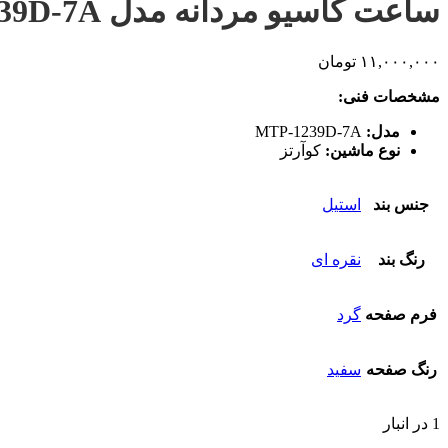
ساعت کاسیو مردانه مدل MTP-1239D-7A
۱۱,۰۰۰,۰۰۰
تومان
مشخصات فنی:
مدل:
MTP-1239D-7A
نوع ماشین:
کوآرتز
جنس بند
استیل
رنگ بند
نقره ای
فرم صفحه
گرد
رنگ صفحه
سفید
1 در انبار