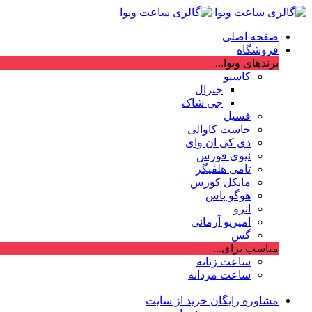
صفحه اصلی
فروشگاه
برندهای ویوا...
کاسیو
جنرال
جی شاک
فسیل
جاست کاوالی
دی کی ان وای
نیوی فورس
تامی هلفیگر
مایکل کورس
هوگو باس
انزو
امپریو آرمانی
گس
مناسب برای...
ساعت زنانه
ساعت مردانه
مشاوره رایگان خرید از سایت