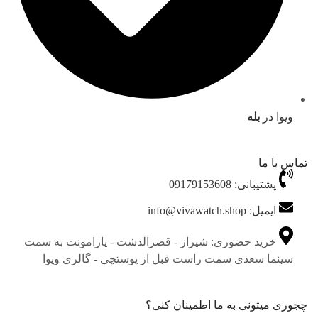
ویوا در
بله
تماس با ما
پشتیبانی: 09179153608
ایمیل: info@vivawatch.shop
خرید حضوری: شیراز - قصرالدشت - پارامونت به سمت
سینما سعدی سمت راست قبل از پوستچی - گالری ویوا
چجوری میتونی به ما اطمینان کنی؟