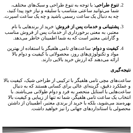
ویوا در
بله
تماس با ما
پشتیبانی: 09179153608
ایمیل: info@vivawatch.shop
خرید حضوری: شیراز - قصرالدشت - پارامونت به سمت سینما
سعدی سمت راست قبل از پوستچی - گالری ویوا
چجوری میتونی به ما اطمینان کنی؟
© 1403 • تمام حقوق برای
گالری ساعت ویوا
محفوظ می باشد.
طراحی سایت
:
سیترانت
فروشگاه
0
سبد خرید
حساب کاربری
بستن