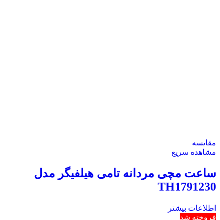
اطلاعات بیشتر
1
2
→
توضیحات برند
تاریخچه برند تامی هلفیگر
برند تامی هلفیگر (Tommy Hilfiger) در سال 1985 توسط طراح
مشهور آمریکایی تامی هلفیگر تأسیس شد. این برند به سرعت به
خاطر طراحی‌های کلاسیک و مدرن و توجه به جزئیات در دنیای مد و
فشن شناخته شد. تامی هلفیگر به عنوان یکی از پیشگامان صنعت
مد، با ترکیب طراحی‌های سنتی و نوآورانه، به موفقیت‌های زیادی
دست یافت و به برند جهانی تبدیل شد. ساعت‌های تامی هلفیگر، که
در کنار سایر محصولات این برند عرضه می‌شوند، نمایانگر همین
فلسفه طراحی است.
ویژگی‌های اصلی ساعت‌های تامی هلفیگر