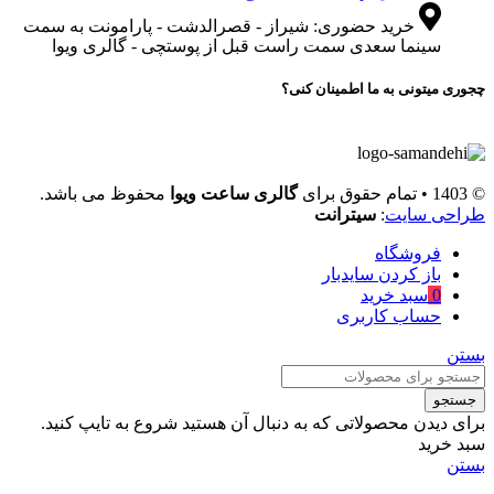
خرید حضوری: شیراز - قصرالدشت - پارامونت به سمت
سینما سعدی سمت راست قبل از پوستچی - گالری ویوا
چجوری میتونی به ما اطمینان کنی؟
© 1403 • تمام حقوق برای
گالری ساعت ویوا
محفوظ می باشد.
طراحی سایت
:
سیترانت
فروشگاه
باز کردن سایدبار
0
سبد خرید
حساب کاربری
بستن
جستجو
برای دیدن محصولاتی که به دنبال آن هستید شروع به تایپ کنید.
سبد خرید
بستن