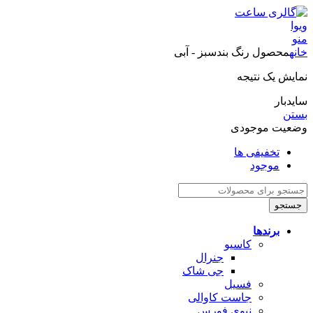
منو
خانه
محصول رنگ بند
سبز - آبی
نمایش یک نتیجه
سایدبار
بستن
وضعیت موجودی
تخفیفی ها
موجود
جستجو
برندها
کاسیو
جنرال
جی شاک
فسیل
جاست کاوالی
نیوی فورس