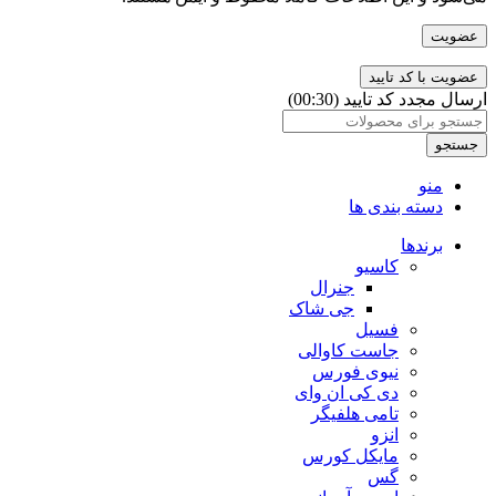
عضویت
ارسال مجدد کد تایید
(00:
30
)
جستجو
منو
دسته بندی ها
برندها
کاسیو
جنرال
جی شاک
فسیل
جاست کاوالی
نیوی فورس
دی کی ان وای
تامی هلفیگر
انزو
مایکل کورس
گس