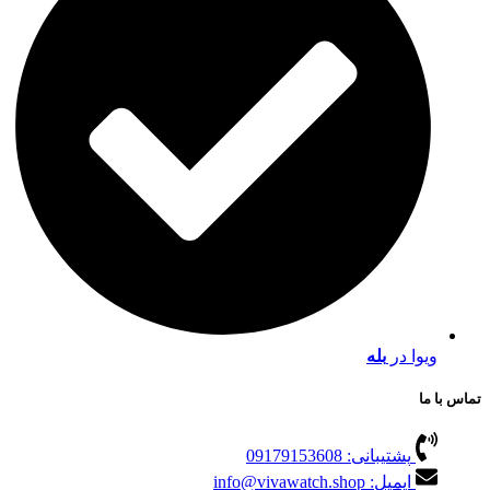
ویوا در
بله
تماس با ما
پشتیبانی: 09179153608
ایمیل: info@vivawatch.shop