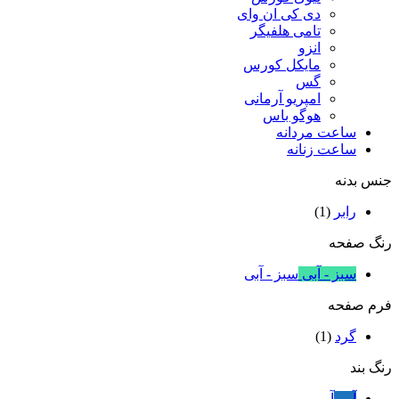
دی کی ان وای
تامی هلفیگر
انزو
مایکل کورس
گس
امپریو آرمانی
هوگو باس
ساعت مردانه
ساعت زنانه
جنس بدنه
رابر
(1)
رنگ صفحه
سبز - آبی
سبز - آبی
فرم صفحه
گرد
(1)
رنگ بند
آبی
آبی