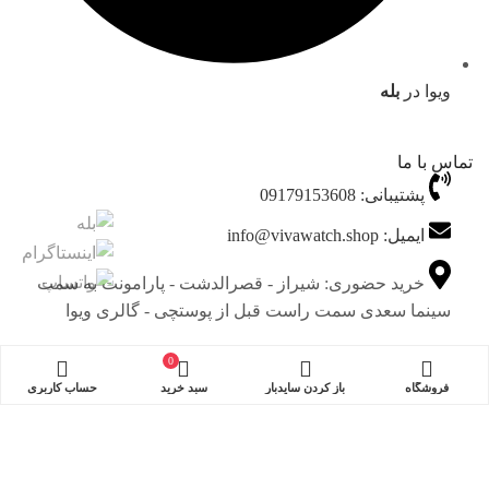
ویوا در
بله
تماس با ما
پشتیبانی: 09179153608
ایمیل: info@vivawatch.shop
خرید حضوری: شیراز - قصرالدشت - پارامونت به سمت
سینما سعدی سمت راست قبل از پوستچی - گالری ویوا
0
چجوری میتونی به ما اطمینان کنی؟
فروشگاه
باز کردن سایدبار
سبد خرید
حساب کاربری