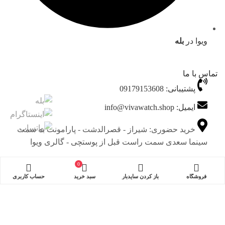
ویوا در
بله
تماس با ما
پشتیبانی: 09179153608
ایمیل: info@vivawatch.shop
خرید حضوری: شیراز - قصرالدشت - پارامونت به سمت
سینما سعدی سمت راست قبل از پوستچی - گالری ویوا
0
چجوری میتونی به ما اطمینان کنی؟
فروشگاه
باز کردن سایدبار
سبد خرید
حساب کاربری