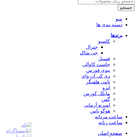
جستجو
منو
دسته بندی ها
برندها
کاسیو
جنرال
جی شاک
فسیل
جاست کاوالی
نیوی فورس
دی کی ان وای
تامی هلفیگر
انزو
مایکل کورس
گس
امپریو آرمانی
هوگو باس
ساعت مردانه
ساعت زنانه
صفحه اصلی