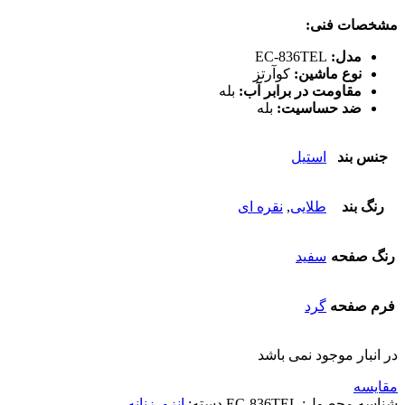
مشخصات فنی:
مدل:
EC-836TEL
نوع ماشین:
کوآرتز
مقاومت در برابر آب:
بله
ضد حساسیت:
بله
جنس بند
استیل
رنگ بند
طلایی
,
نقره ای
رنگ صفحه
سفید
فرم صفحه
گرد
در انبار موجود نمی باشد
مقایسه
شناسه محصول:
EC-836TEL
دسته:
انزو
,
زنانه