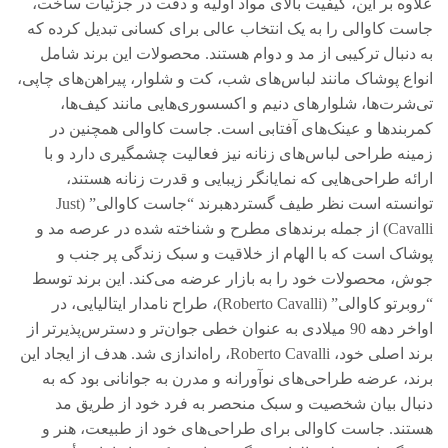
علاوه بر این، کیفیت بالای مواد اولیه و دقت در جزئیات ساخت،
جاست کاوالی را به یک انتخاب عالی برای کسانی تبدیل کرده که
به دنبال ترکیبی از مد و دوام هستند. محصولات این برند شامل
انواع پوشاک مانند لباس‌های شب، کت و شلوار، پیراهن‌های چاپی،
تی‌شرت‌ها، شلوارهای دنیم و اکسسوری‌هایی مانند کیف‌ها،
کمربندها و عینک‌های آفتابی است. جاست کاوالی همچنین در
زمینه طراحی لباس‌های زنانه نیز فعالیت چشمگیری دارد و با
ارائه طراحی‌هایی که نمایانگر زیبایی و قدرت زنانه هستند،
توانسته است نظر طیف گستردهبرند “جاست کاوالی” (Just
Cavalli) از جمله برندهای مطرح و شناخته شده در عرصه مد و
پوشاک است که با الهام از خلاقیت و سبک زندگی پر جنب و
جوش، محصولات خود را به بازار عرضه می‌کند. این برند توسط
“روبرتو کاوالی” (Roberto Cavalli)، طراح نامدار ایتالیایی، در
اواخر دهه 90 میلادی به عنوان خطی جوان‌تر و دسترس‌پذیرتر از
برند اصلی خود، Roberto Cavalli، راه‌اندازی شد. هدف از ایجاد این
برند، عرضه طراحی‌های نوآورانه و مدرن به جوانانی بود که به
دنبال بیان شخصیت و سبک منحصر به فرد خود از طریق مد
هستند. جاست کاوالی برای طراحی‌های خود از طبیعت، هنر و