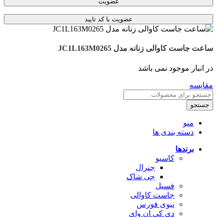
عضویت
ساعت جاست کاوالی زنانه مدل JC1L163M0265
در انبار موجود نمی باشد
مقایسه
جستجو
منو
دسته بندی ها
برندها
کاسیو
جنرال
جی شاک
فسیل
جاست کاوالی
نیوی فورس
دی کی ان وای