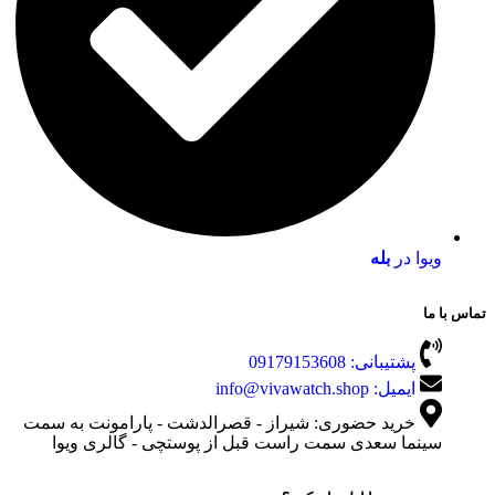
ویوا در
بله
تماس با ما
پشتیبانی: 09179153608
ایمیل: info@vivawatch.shop
خرید حضوری: شیراز - قصرالدشت - پارامونت به سمت
سینما سعدی سمت راست قبل از پوستچی - گالری ویوا