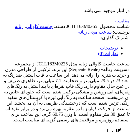
در انبار موجود نمی باشد
مقایسه
شناسه محصول:
JC1L163M0265
دسته:
جاست کاوالی
,
زنانه
برچسب:
ساعت مچی زنانه
اشتراک گذاری:
توضیحات
نظرات (0)
ساعت جاست کاوالی زنانه مدل JC1L163M0225 از مجموعه
«سرپنت رئاله» (Serpente Reale) این برند، ترکیبی از طراحی مدرن
و جزئیات هنری را ارائه می‌دهد. این ساعت با قاب استیل ضدزنگ به
ابعاد 23 در 29.5 میلی‌متر و ضخامت 7.1 میلی‌متر، ظاهری ظریف و
در عین حال مقاوم دارد. رنگ قاب نقره‌ای با بند استیل به رنگ‌های
نقره‌ای، آبی روشن و مشکی ترکیب شده است که جلوه‌ای خاص به
آن می‌بخشد. صفحه ساعت به رنگ آبی تیره با کریستال‌های سفید
رنگی تزئین شده است که درخشندگی ظریفی به آن می‌بخشد. این
ساعت از حرکت کوارتز با دو عقربه بهره می‌برد و در برابر نفوذ آب
تا عمق 30 متر مقاوم است. با وزن 60.75 گرم، این ساعت برای
استفاده روزمره و موقعیت‌های رسمی گزینه‌ای مناسب است.