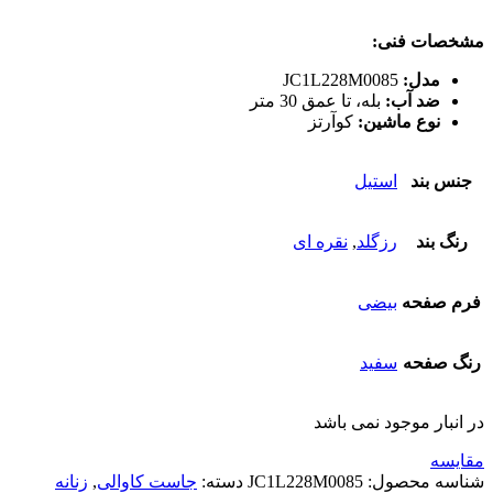
مشخصات فنی:
مدل:
JC1L228M0085
ضد آب:
بله، تا عمق 30 متر
نوع ماشین:
کوآرتز
جنس بند
استیل
رنگ بند
رزگلد
,
نقره ای
فرم صفحه
بیضی
رنگ صفحه
سفید
در انبار موجود نمی باشد
مقایسه
شناسه محصول:
JC1L228M0085
دسته:
جاست کاوالی
,
زنانه