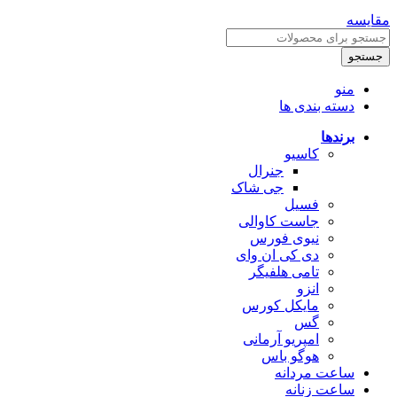
مقایسه
جستجو
منو
دسته بندی ها
برندها
کاسیو
جنرال
جی شاک
فسیل
جاست کاوالی
نیوی فورس
دی کی ان وای
تامی هلفیگر
انزو
مایکل کورس
گس
امپریو آرمانی
هوگو باس
ساعت مردانه
ساعت زنانه