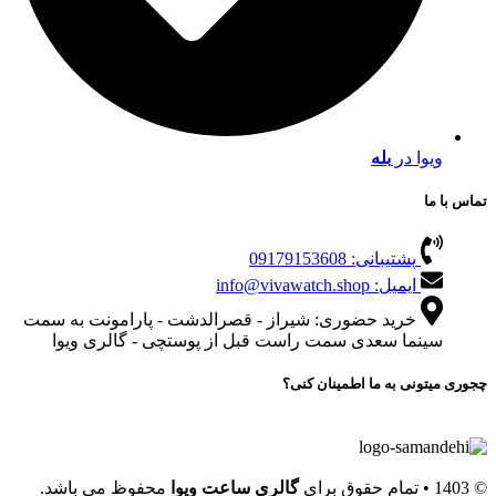
ویوا در
بله
تماس با ما
پشتیبانی: 09179153608
ایمیل: info@vivawatch.shop
خرید حضوری: شیراز - قصرالدشت - پارامونت به سمت
سینما سعدی سمت راست قبل از پوستچی - گالری ویوا
چجوری میتونی به ما اطمینان کنی؟
© 1403 • تمام حقوق برای
گالری ساعت ویوا
محفوظ می باشد.