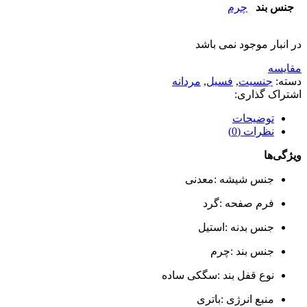
جنس بند
چرم
در انبار موجود نمی باشد
مقایسه
دسته:
جنسیت
,
فسیل
,
مردانه
اشتراک گذاری:
توضیحات
نظرات (0)
ویژگی‌ها
جنس شیشه :معدنی
فرم صفحه :گرد
جنس بدنه :استیل
جنس بند :چرم
نوع قفل بند :سگکی ساده
منبع انرژی :باتری