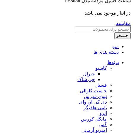
ساعت فسیل مردانه مدل FS5088
در انبار موجود نمی باشد
مقایسه
جستجو
منو
دسته بندی ها
برندها
کاسیو
جنرال
جی شاک
فسیل
جاست کاوالی
نیوی فورس
دی کی ان وای
تامی هلفیگر
انزو
مایکل کورس
گس
امپریو آرمانی