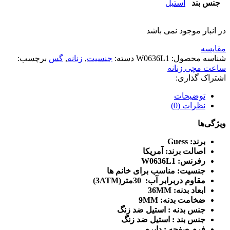
جنس بند
استیل
در انبار موجود نمی باشد
مقایسه
شناسه محصول:
W0636L1
دسته:
جنسیت
,
زنانه
,
گس
برچسب:
ساعت مچی زنانه
اشتراک گذاری:
توضیحات
نظرات (0)
ویژگی‌ها
برند: Guess
اصالت برند: آمریکا
رفرنس: W0636L1
جنسیت: مناسب برای خانم ها
مقاوم دربرابر آب: 30متر(3ATM)
ابعاد بدنه: 36MM
ضخامت بدنه: 9MM
جنس بدنه : استیل ضد زنگ
جنس بند : استیل ضد زنگ
فرم صفحه : دایره