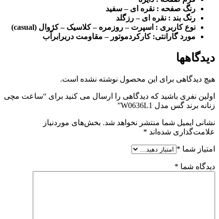
رنگ صفحه : نقره ای – سفید
رنگ بند : نقره ای – رزگلد
نوع کاربری : اسپرت – روزمره – کلاسیک – کژوال (casual)
مورد گارانتی: کارکردموتور – مقاومت دربرابرآب
دیدگاهها
هیچ دیدگاهی برای این محصول نوشته نشده است.
اولین نفری باشید که دیدگاهی را ارسال می کنید برای “ساعت مچی
زنانه برند گس مدل W0636L1”
نشانی ایمیل شما منتشر نخواهد شد.
بخش‌های موردنیاز
علامت‌گذاری شده‌اند
*
امتیاز شما
*
دیدگاه شما
*