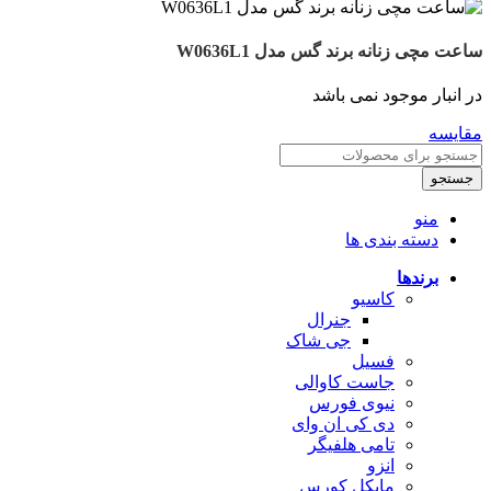
ساعت مچی زنانه برند گس مدل W0636L1
در انبار موجود نمی باشد
مقایسه
جستجو
منو
دسته بندی ها
برندها
کاسیو
جنرال
جی شاک
فسیل
جاست کاوالی
نیوی فورس
دی کی ان وای
تامی هلفیگر
انزو
مایکل کورس