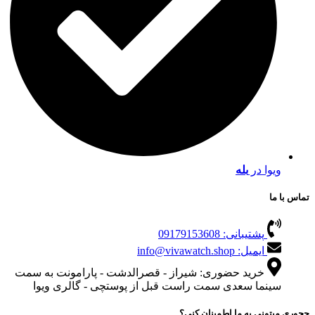
ویوا در
بله
تماس با ما
پشتیبانی: 09179153608
ایمیل: info@vivawatch.shop
خرید حضوری: شیراز - قصرالدشت - پارامونت به سمت
سینما سعدی سمت راست قبل از پوستچی - گالری ویوا
چجوری میتونی به ما اطمینان کنی؟