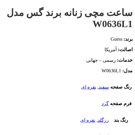
ساعت مچی زنانه برند گس مدل
W0636L1
برند:
Guess
اصالت:
آمریکا
خدمات:
رسمی – جهانی
مدل:
W0636L1
رنگ صفحه
سفید
,
نقره ای
فرم صفحه
گرد
رنگ بند
رزگلد
,
نقره ای