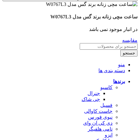
ساعت مچی زنانه برند گس مدل W0767L3
در انبار موجود نمی باشد
مقایسه
جستجو
منو
دسته بندی ها
برندها
کاسیو
جنرال
جی شاک
فسیل
جاست کاوالی
نیوی فورس
دی کی ان وای
تامی هلفیگر
انزو