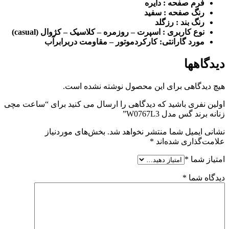
فرم صفحه : دایره
رنگ صفحه : سفید
رنگ بند : رزگلد
نوع کاربری : اسپرت – روزمره – کلاسیک – کژوال (casual)
مورد گارانتی: کارکردموتور – مقاومت دربرابرآب
دیدگاهها
هیچ دیدگاهی برای این محصول نوشته نشده است.
اولین نفری باشید که دیدگاهی را ارسال می کنید برای “ساعت مچی
زنانه برند گس مدل W0767L3”
نشانی ایمیل شما منتشر نخواهد شد.
بخش‌های موردنیاز
علامت‌گذاری شده‌اند
*
امتیاز شما
*
دیدگاه شما
*