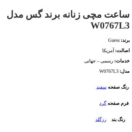
ساعت مچی زنانه برند گس مدل
W0767L3
برند:
Guess
اصالت:
آمریکا
خدمات:
رسمی – جهانی
مدل:
W0767L3
رنگ صفحه
سفید
فرم صفحه
گرد
رنگ بند
رزگلد