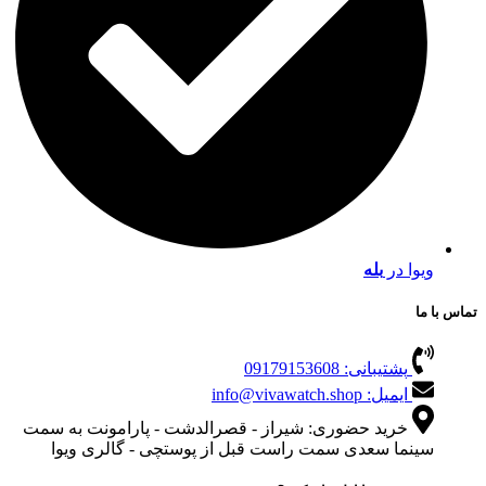
ویوا در
بله
تماس با ما
پشتیبانی: 09179153608
ایمیل: info@vivawatch.shop
خرید حضوری: شیراز - قصرالدشت - پارامونت به سمت
سینما سعدی سمت راست قبل از پوستچی - گالری ویوا