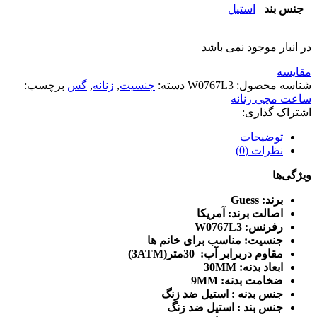
جنس بند
استیل
در انبار موجود نمی باشد
مقایسه
شناسه محصول:
W0767L3
دسته:
جنسیت
,
زنانه
,
گس
برچسب:
ساعت مچی زنانه
اشتراک گذاری:
توضیحات
نظرات (0)
ویژگی‌ها
برند: Guess
اصالت برند: آمریکا
رفرنس: W0767L3
جنسیت: مناسب برای خانم ها
مقاوم دربرابر آب: 30متر(3ATM)
ابعاد بدنه: 30MM
ضخامت بدنه: 9MM
جنس بدنه : استیل ضد زنگ
جنس بند : استیل ضد زنگ