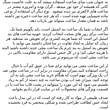
به عنوان شب نمای ساعت استفاده میشد که به علت خاصیت سنگ
کانی که همیشه از خود نور میدهد ، گران بوده و امروزه بیشتر در
ساعت های لاکچری نیز دیده میشود . نوع دیگر آن استفاده از نوعی
ماده شیمیایی تهیه شده است ، که هر چند ساعت ذخیره نور داشته
باشد به همان مقدار ساعت میتواند نور بازتاب دهد.
اگر انتخاب شما یک ساعت بند استیل است، باید بگوییم شما یک
ساعت برای روز های سخت انتخاب کردید. خوبیه ساعت های بند
استیل این است که شما هزینه کمتری برای تعویض بند میدهید، هر
زمان که تمایل به ایجاد تفاوت در ساعتتان داشتید می توانید با
تعویض بند استیل به بند چرم یک ساعت مچی جدید داشته باشید البته
با هزینه خیلی کم! و در کل جنس استیل دارای مقاومت بالایی در
ساعت مچی است که مرسوم تر می باشد.
از این ساعت مچی می توانید برای شنا در عمق کم آب با خیال
راحت استفاده کنید.میزان مقاومت در برابر آب در ساعت مچی ضد
آب یک ویژگی مهم است که هنگام خرید ساعت مچی باید به آن
توجه کنید. میزان ضد آب بودن ساعت به چند دسته از کم به زیاد
تقسیم می شود که این مورد را میتوانید در پشت قاب ساعت یا در
قسمت ویژگی های محصولات که در سایت قرار دادیم بخوانید.
صدف طبیعی از مواد به کار رفته ای است که در این مدل باعث
ایجاد حس لطافت طراحی شده و شکلی منحصر به فرد بخشیده
است.