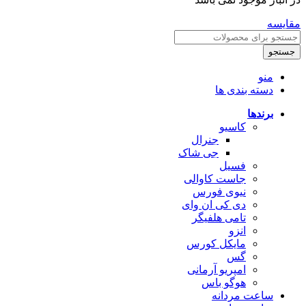
مقایسه
جستجو
منو
دسته بندی ها
برندها
کاسیو
جنرال
جی شاک
فسیل
جاست کاوالی
نیوی فورس
دی کی ان وای
تامی هلفیگر
انزو
مایکل کورس
گس
امپریو آرمانی
هوگو باس
ساعت مردانه