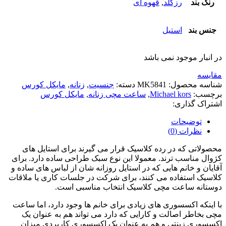
رنگ بند
رزگلد
,
قهوه ای
جنس بند
استیل
در انبار موجود نمی باشد
مقایسه
شناسه محصول:
MK5841
دسته:
جنسیت
,
زنانه
,
مایکل کورس
برچسب:
Michael kors
,
ساعت مچی زنانه
,
مایکل کورس
اشتراک گذاری:
توضیحات
نظرات (0)
محصولاتی که در رده کلاسیک قرار می گیرند برای استایل های
کژوال مناسب ترند. معمولا این نوع سبک طراحی ساده دارد. برای
آقایان و خانم هایی که در استایل روزانه شان از لباس های ساده و
کلاسیک استفاده می کنند، برای شرکت در جلسات کاری یا ملاقات
دوستانه ساعت مچی کلاسیک انتخاب مناسبی است.
با اینکه اکسسوری های زیادی برای خانم ها وجود دارد، اما ساعت
مچی بخاطر اصالت و کارایی که دارد می تواند هم به عنوان یک
اکسسوری زینتی و هم به عنوان یک اکسسوری کاربردی میزان