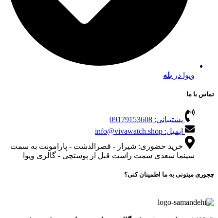
ویوا در
بله
تماس با ما
پشتیبانی: 09179153608
ایمیل: info@vivawatch.shop
خرید حضوری: شیراز - قصرالدشت - پارامونت به سمت
سینما سعدی سمت راست قبل از پوستچی - گالری ویوا
چجوری میتونی به ما اطمینان کنی؟