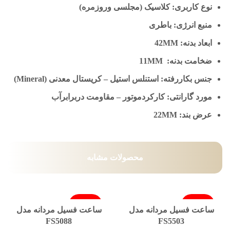
نوع کاربری: کلاسیک (مجلسی وروزمره)
منبع انرژی: باطری
ابعاد بدنه: 42MM
ضخامت بدنه: 11MM
جنس بکاررفته: استنلس استیل – کریستال معدنی (Mineral)
مورد گارانتی: کارکردموتور – مقاومت دربرابرآب
عرض بند: 22MM
محصولات مشابه
فروخته شد
فروخته شد
ساعت فسیل مردانه مدل
ساعت فسیل مردانه مدل
FS5088
FS5503