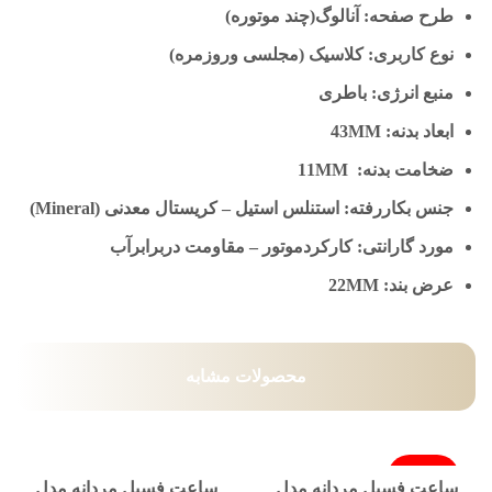
طرح صفحه: آنالوگ(چند موتوره)
نوع کاربری: کلاسیک (مجلسی وروزمره)
منبع انرژی: باطری
ابعاد بدنه: 43MM
ضخامت بدنه: 11MM
جنس بکاررفته: استنلس استیل – کریستال معدنی (Mineral)
مورد گارانتی: کارکردموتور – مقاومت دربرابرآب
عرض بند: 22MM
محصولات مشابه
فروخته شد
ساعت فسیل مردانه مدل
ساعت فسیل مردانه مدل