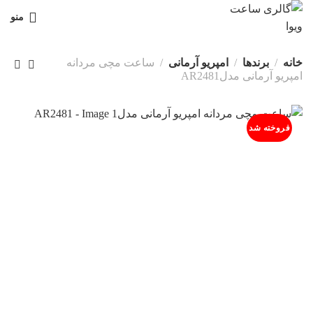
منو
خانه
برندها
امپریو آرمانی
ساعت مچی مردانه
امپریو آرمانی مدلAR2481
فروخته شد