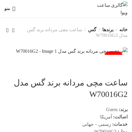
منو
خانه
برندها
گس
ساعت مچی مردانه برند گس
مدل W70016G2
فروخته شد
ساعت مچی مردانه برند گس مدل
W70016G2
برند:
Guess
اصالت:
آمریکا
خدمات:
رسمی – جهانی
مدل:
W70016G2