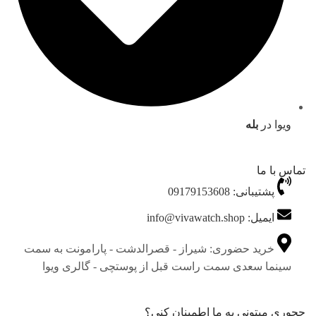
ویوا در
بله
تماس با ما
پشتیبانی: 09179153608
ایمیل: info@vivawatch.shop
خرید حضوری: شیراز - قصرالدشت - پارامونت به سمت
سینما سعدی سمت راست قبل از پوستچی - گالری ویوا
چجوری میتونی به ما اطمینان کنی؟