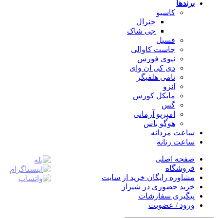
برندها
کاسیو
جنرال
جی شاک
فسیل
جاست کاوالی
نیوی فورس
دی کی ان وای
تامی هلفیگر
انزو
مایکل کورس
گس
امپریو آرمانی
هوگو باس
ساعت مردانه
ساعت زنانه
صفحه اصلی
فروشگاه
مشاوره رایگان خرید از سایت
خرید حضوری در شیراز
پیگیری سفارشات
ورود / عضویت