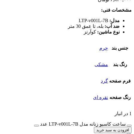
مشخصات فنی:
مدل:
LTP-v001L-7B
ضد آب:
بله، تا عمق 30 متر
نوع ماشین:
کوآرتز
جنس بند
چرم
رنگ بند
مشکی
فرم صفحه
گرد
رنگ صفحه
نقره ای
1 در انبار
ساعت کاسیو زنانه مدل LTP-v001L-7B عدد
افزودن به سبد خرید