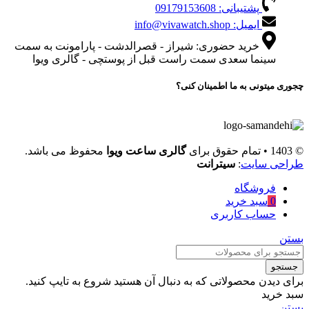
پشتیبانی: 09179153608
ایمیل: info@vivawatch.shop
خرید حضوری: شیراز - قصرالدشت - پارامونت به سمت
سینما سعدی سمت راست قبل از پوستچی - گالری ویوا
چجوری میتونی به ما اطمینان کنی؟
© 1403 • تمام حقوق برای
گالری ساعت ویوا
محفوظ می باشد.
طراحی سایت
:
سیترانت
فروشگاه
0
سبد خرید
حساب کاربری
بستن
جستجو
برای دیدن محصولاتی که به دنبال آن هستید شروع به تایپ کنید.
سبد خرید
بستن