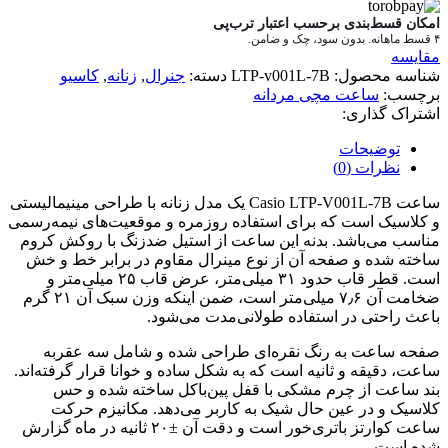
امکان قسط‌بندی برحسب اعتبار ترب‌پی
۴ قسط ماهانه. بدون سود، چک و ضامن.
مقایسه
شناسه محصول:
LTP-v001L-7B
دسته:
جنرال
,
زنانه
,
کاسیو
برچسب:
ساعت مچی مردانه
اشتراک گذاری:
توضیحات
نظرات (0)
ساعت Casio LTP-V001L-7B یک مدل زنانه با طراحی مینیمالیستی
و کلاسیک است که برای استفاده روزمره و موقعیت‌های نیمه‌رسمی
مناسب می‌باشد. بدنه این ساعت از استیل ضدزنگ با روکش کروم
ساخته شده و صفحه آن از نوع مینرال مقاوم در برابر خط و خش
است. قطر قاب حدود ۳۱ میلی‌متر، عرض قاب ۲۵ میلی‌متر و
ضخامت آن ۷٫۶ میلی‌متر است، ضمن اینکه وزن سبک آن ۲۱ گرم
باعث راحتی در استفاده طولانی‌مدت می‌شود.
صفحه ساعت به رنگ نقره‌ای طراحی شده و شامل سه عقربه
ساعت، دقیقه و ثانیه است که به شکل ساده و خوانا قرار گرفته‌اند.
بند ساعت از چرم مشکی با قفل پین‌باکل ساخته شده و حس
کلاسیک و در عین حال شیک به کاربر می‌دهد. مکانیزم حرکت
ساعت کوارتز باتری‌خور است و دقت آن ±۲۰ ثانیه در ماه گزارش
شده است.