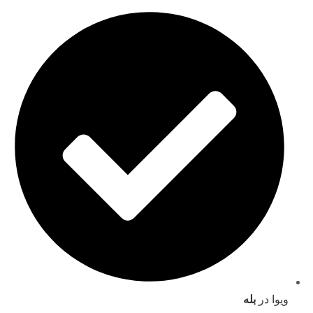
ویوا در
بله