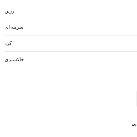
رزین
سرمه ای
گرد
خاکستری
پی