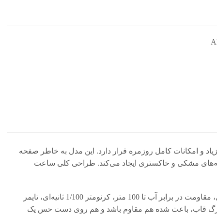
A
 بالا، دوام زیاد و امکانات کامل روزمره قرار دارد. این مدل به خاطر صفحه
ه‌های مشکی و خاکستری ایجاد می‌کند. طراحی کلی ساعت
از نظر امکانات، AE-1500WH-2A یکی از کامل‌ترین ساعت‌های اقتصادی کاسیو محسوب می‌شود. این مدل دارای عمر باتری حدود 10 سال، مقاومت در برابر آب تا 100 متر، کرنومتر 1/100 ثانیه‌ای، تایمر
س‌زمینه LED و نمایش دو زمان (Dual Time) است. بدنه رزینی سبک با وزن حدود 57 گرم و ابعاد بزرگ قاب، باعث شده هم مقاوم باشد و هم روی دست حس یک