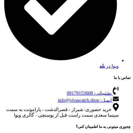
ویوا در
بله
تماس با ما
پشتیبانی: 09179153608
ایمیل: info@vivawatch.shop
خرید حضوری: شیراز - قصرالدشت - پارامونت به سمت
سینما سعدی سمت راست قبل از پوستچی - گالری ویوا
چجوری میتونی به ما اطمینان کنی؟