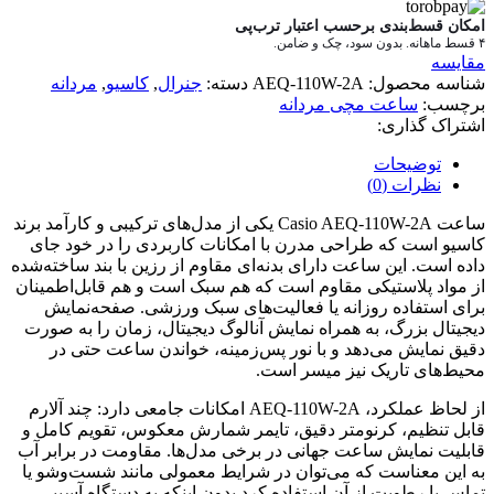
امکان قسط‌بندی برحسب اعتبار ترب‌پی
۴ قسط ماهانه. بدون سود، چک و ضامن.
مقایسه
شناسه محصول:
AEQ-110W-2A
دسته:
جنرال
,
کاسیو
,
مردانه
برچسب:
ساعت مچی مردانه
اشتراک گذاری:
توضیحات
نظرات (0)
ساعت Casio AEQ-110W-2A یکی از مدل‌های ترکیبی و کارآمد برند
کاسیو است که طراحی مدرن با امکانات کاربردی را در خود جای
داده است. این ساعت دارای بدنه‌ای مقاوم از رزین با بند ساخته‌شده
از مواد پلاستیکی مقاوم است که هم سبک است و هم قابل‌اطمینان
برای استفاده روزانه یا فعالیت‌های سبک ورزشی. صفحه‌نمایش
دیجیتال بزرگ، به همراه نمایش آنالوگ دیجیتال، زمان را به صورت
دقیق نمایش می‌دهد و با نور پس‌زمینه، خواندن ساعت حتی در
محیط‌های تاریک نیز میسر است.
از لحاظ عملکرد، AEQ-110W-2A امکانات جامعی دارد: چند آلارم
قابل تنظیم، کرنومتر دقیق، تایمر شمارش معکوس، تقویم کامل و
قابلیت نمایش ساعت جهانی در برخی مدل‌ها. مقاومت در برابر آب
به این معناست که می‌توان در شرایط معمولی مانند شست‌وشو یا
تماس با رطوبت از آن استفاده کرد بدون اینکه به دستگاه آسیبی