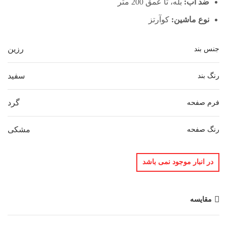
ضد آب:
بله، تا عمق 200 متر
نوع ماشین:
کوآرتز
رزین
جنس بند
سفید
رنگ بند
گرد
فرم صفحه
مشکی
رنگ صفحه
در انبار موجود نمی باشد
مقایسه