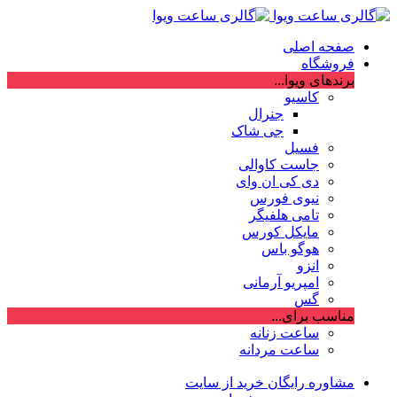
صفحه اصلی
فروشگاه
برندهای ویوا...
کاسیو
جنرال
جی شاک
فسیل
جاست کاوالی
دی کی ان وای
نیوی فورس
تامی هلفیگر
مایکل کورس
هوگو باس
انزو
امپریو آرمانی
گس
مناسب برای...
ساعت زنانه
ساعت مردانه
مشاوره رایگان خرید از سایت