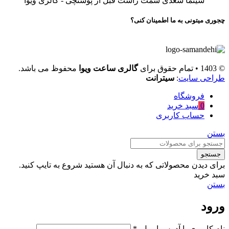
سینما سعدی سمت راست قبل از پوستچی - گالری ویوا
چجوری میتونی به ما اطمینان کنی؟
© 1403 • تمام حقوق برای
گالری ساعت ویوا
محفوظ می باشد.
طراحی سایت
:
سیترانت
فروشگاه
0
سبد خرید
حساب کاربری
بستن
جستجو
برای دیدن محصولاتی که به دنبال آن هستید شروع به تایپ کنید.
سبد خرید
بستن
ورود
نام کاربری یا آدرس ایمیل
*