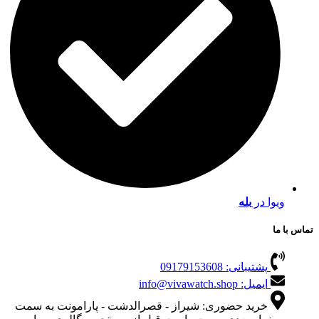
ویوا در
بله
تماس با ما
پشتیبانی: 09179153608
ایمیل: info@vivawatch.shop
خرید حضوری: شیراز - قصرالدشت - پارامونت به سمت