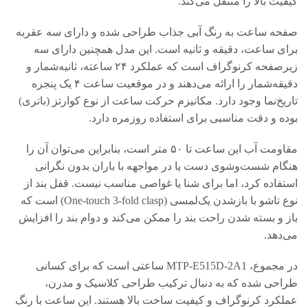
کیفیت بالا را منتقل می‌کند.
صفحه ساعت به رنگ آبی جذاب طراحی شده و دارای سه عقربه
برای ساعت، دقیقه و ثانیه است. این مدل همچنین دارای سه
زیرصفحه کرنوگراف است که عملکرد ۲۴ ساعته، ثانیه‌شمار و
دقیقه‌شمار را ارائه می‌دهند و در موقعیت ساعت ۴ یک پنجره
تاریخ‌نما وجود دارد. مکانیزم حرکت ساعت از نوع کوارتز (باتری)
بوده و دقت مناسبی برای استفاده روزمره دارد.
مقاومت آب این ساعت تا ۵۰ متر است، بنابراین می‌توان آن را
هنگام شست‌وشوی دست یا در مواجهه با باران بدون نگرانی
استفاده کرد، اما برای شنا یا غواصی مناسب نیست. قفل بند از
نوع تاشو با بازشدن یک‌لمسی (One-touch 3-fold clasp) است که
باز و بسته شدن راحت بند را ممکن می‌کند و دوام بند را افزایش
می‌دهد.
در مجموع، MTP‑E515D‑2A1 ساعتی است که برای کسانی
طراحی شده که به دنبال ترکیب طراحی کلاسیک و مدرن،
عملکرد کرنوگراف و کیفیت ساخت بالا هستند. این ساعت با رنگ