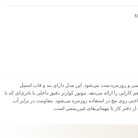
M
تایل‌های رسمی و روزمره ست می‌شود. این مدل دارای بند و قاب استیل
عیت ساعت ۳ است، که در همان نگاه اول هم زیبایی و هم کارایی را ارائه می‌دهد. موتور کوارتز دقیق داخلی با باتری‌ای که تا
زمان‌سنجی قابل‌اعتماد فراهم می‌کند، و ابعاد قاب ۴۷×۴۱.۵×۸.۳ میلی‌متر و وزن حدود ۹۶ گرم باعث راحتی روی مچ در استفاده روزمره می‌شود. مقاومت در برابر آب
ز دفتر کار تا مهمانی‌های غیررسمی است.