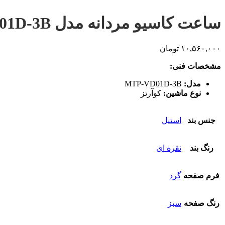
ساعت کاسیو مردانه مدل MTP-VD01D-3B
۱۰,۵۶۰,۰۰۰
تومان
مشخصات فنی:
مدل:
MTP-VD01D-3B
نوع ماشین:
کوآرتز
جنس بند
استیل
رنگ بند
نقره ای
فرم صفحه
گرد
رنگ صفحه
سبز