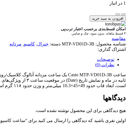
1 در انبار
افزودن به سبد خرید
امکان قسط‌بندی برحسب اعتبار ترب‌پی
۴ قسط ماهانه. بدون سود، چک و ضامن.
مقایسه
شناسه محصول:
MTP-VD01D-3B
دسته:
جنرال
,
کاسیو
,
مردانه
اشتراک گذاری:
توضیحات
نظرات (0)
است، ابعاد قاب حدود 49×45×10.3 میلی‌متر و وزن حدود ۱۱۸ گرم است و باتری معمولی آن حدود ۳ سال عمر دارد؛ این مدل انتخابی بسیار مناسب برای استفاده روزمره و رسمی با استایل ساده و معتبر است.
دیدگاهها
هیچ دیدگاهی برای این محصول نوشته نشده است.
اولین نفری باشید که دیدگاهی را ارسال می کنید برای “ساعت کاسیو مردانه مدل 