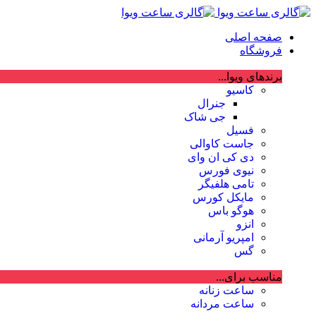
صفحه اصلی
فروشگاه
برندهای ویوا...
کاسیو
جنرال
جی شاک
فسیل
جاست کاوالی
دی کی ان وای
نیوی فورس
تامی هلفیگر
مایکل کورس
هوگو باس
انزو
امپریو آرمانی
گس
مناسب برای...
ساعت زنانه
ساعت مردانه