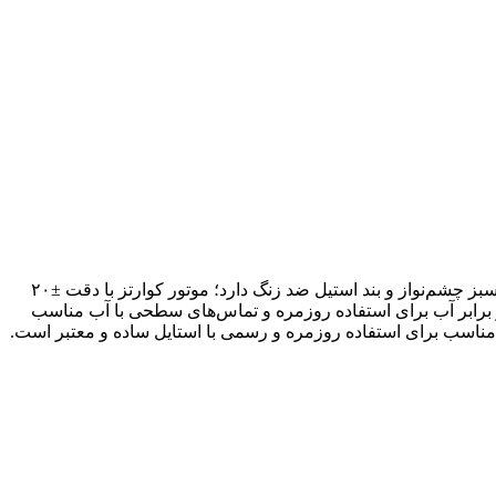
ساعت Casio MTP-VD01D-3B یک ساعت مردانه آنالوگ کلاسیک/روزمره از سری Standard کاسیو با طراحی ساده و شیک است که صفحه سبز چشم‌نواز و بند استیل ضد زنگ دارد؛ موتور کوارتز با دقت ±۲۰
یش تاریخ (Date) در موقعیت ساعت ۳ از ویژگی‌های اصلی آن است، شیشه معدنی مقاومت خوبی دارد، مقاومت ۵۰ متر در برابر آب برای استفاده روزمره و تماس‌های سطحی با آب مناسب