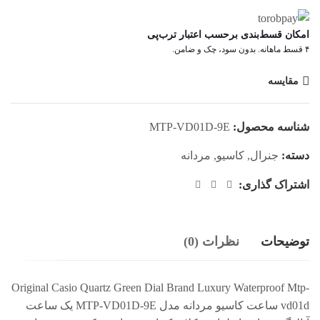
امکان قسط‌بندی برحسب اعتبار ترب‌پی
۴ قسط ماهانه. بدون سود، چک و ضامن.
مقایسه
شناسه محصول:
MTP-VD01D-9E
دسته:
جنرال
,
کاسیو
,
مردانه
اشتراک گذاری:
توضیحات
نظرات (0)
Original Casio Quartz Green Dial Brand Luxury Waterproof Mtp-
vd01d ساعت کاسیو مردانه مدل MTP-VD01D-9E یک ساعت