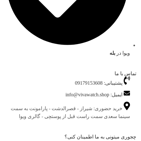
ویوا در
بله
تماس با ما
پشتیبانی: 09179153608
ایمیل: info@vivawatch.shop
خرید حضوری: شیراز - قصرالدشت - پارامونت به سمت
سینما سعدی سمت راست قبل از پوستچی - گالری ویوا
چجوری میتونی به ما اطمینان کنی؟