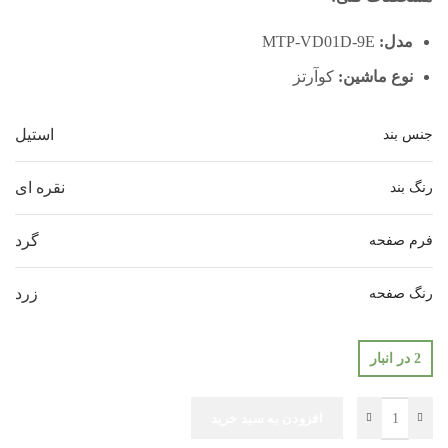
مدل:
MTP-VD01D-9E
نوع ماشین:
کوآرتز
استیل
جنس بند
نقره ای
رنگ بند
گرد
فرم صفحه
زرد
رنگ صفحه
2 در انبار
افزودن به سبد خرید