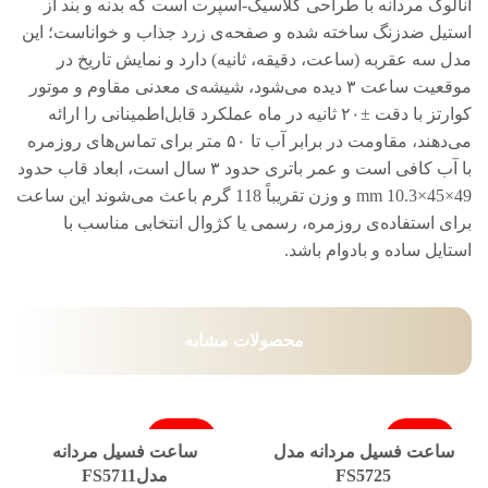
آنالوگ مردانه با طراحی کلاسیک-اسپرت است که بدنه و بند از
استیل ضد‌زنگ ساخته شده و صفحه‌ی زرد جذاب و خواناست؛ این
مدل سه عقربه (ساعت، دقیقه، ثانیه) دارد و نمایش تاریخ در
موقعیت ساعت ۳ دیده می‌شود، شیشه‌ی معدنی مقاوم و موتور
کوارتز با دقت ±۲۰ ثانیه در ماه عملکرد قابل‌اطمینانی را ارائه
می‌دهند، مقاومت در برابر آب تا ۵۰ متر برای تماس‌های روزمره
با آب کافی است و عمر باتری حدود ۳ سال است، ابعاد قاب حدود
49×45×10.3 mm و وزن تقریباً 118 گرم باعث می‌شوند این ساعت
برای استفاده‌ی روزمره، رسمی یا کژوال انتخابی مناسب با
استایل ساده و بادوام باشد.
محصولات مشابه
فروخته شد
فروخته شد
ساعت فسیل مردانه مدل
ساعت فسیل مردانه
FS5725
مدلFS5711