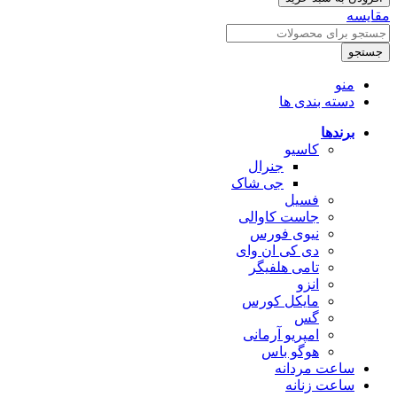
مقایسه
جستجو
منو
دسته بندی ها
برندها
کاسیو
جنرال
جی شاک
فسیل
جاست کاوالی
نیوی فورس
دی کی ان وای
تامی هلفیگر
انزو
مایکل کورس
گس
امپریو آرمانی
هوگو باس
ساعت مردانه
ساعت زنانه