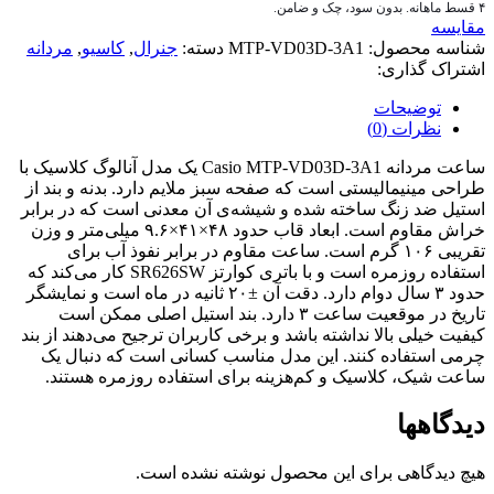
۴ قسط ماهانه. بدون سود، چک و ضامن.
مقایسه
شناسه محصول:
MTP-VD03D-3A1
دسته:
جنرال
,
کاسیو
,
مردانه
اشتراک گذاری:
توضیحات
نظرات (0)
ساعت مردانه Casio MTP‑VD03D‑3A1 یک مدل آنالوگ کلاسیک با
طراحی مینیمالیستی است که صفحه سبز ملایم دارد. بدنه و بند از
استیل ضد زنگ ساخته شده و شیشه‌ی آن معدنی است که در برابر
خراش مقاوم است. ابعاد قاب حدود ۴۸×۴۱×۹.۶ میلی‌متر و وزن
تقریبی ۱۰۶ گرم است. ساعت مقاوم در برابر نفوذ آب برای
استفاده روزمره است و با باتری کوارتز SR626SW کار می‌کند که
حدود ۳ سال دوام دارد. دقت آن ±۲۰ ثانیه در ماه است و نمایشگر
تاریخ در موقعیت ساعت ۳ دارد. بند استیل اصلی ممکن است
کیفیت خیلی بالا نداشته باشد و برخی کاربران ترجیح می‌دهند از بند
چرمی استفاده کنند. این مدل مناسب کسانی است که دنبال یک
ساعت شیک، کلاسیک و کم‌هزینه برای استفاده روزمره هستند.
دیدگاهها
هیچ دیدگاهی برای این محصول نوشته نشده است.