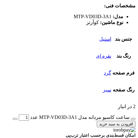
مشخصات فنی:
مدل:
MTP-VD03D-3A1
نوع ماشین:
کوآرتز
جنس بند
استیل
رنگ بند
نقره ای
فرم صفحه
گرد
رنگ صفحه
سبز
2 در انبار
ساعت کاسیو مردانه مدل MTP-VD03D-3A1 عدد
افزودن به سبد خرید
امکان قسط‌بندی برحسب اعتبار ترب‌پی