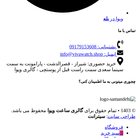
ویوا در
بله
تماس با ما
پشتیبانی: 09179153608
ایمیل: info@vivawatch.shop
خرید حضوری: شیراز - قصرالدشت - پارامونت به سمت
سینما سعدی سمت راست قبل از پوستچی - گالری ویوا
چجوری میتونی به ما اطمینان کنی؟
© 1403 • تمام حقوق برای
گالری ساعت ویوا
محفوظ می باشد.
طراحی سایت
:
سیترانت
فروشگاه
0
سبد خرید