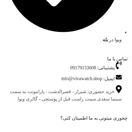
ویوا در
بله
تماس با ما
پشتیبانی: 09179153608
ایمیل: info@vivawatch.shop
خرید حضوری: شیراز - قصرالدشت - پارامونت به سمت
سینما سعدی سمت راست قبل از پوستچی - گالری ویوا
چجوری میتونی به ما اطمینان کنی؟