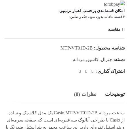
امکان قسط‌بندی برحسب اعتبار ترب‌پی
۴ قسط ماهانه. بدون سود، چک و ضامن.
مقایسه
شناسه محصول:
MTP-VT01D-2B
دسته:
جنرال
,
کاسیو
,
مردانه
اشتراک گذاری:
توضیحات
نظرات (0)
ساعت مردانه Casio MTP-VT01D-2B یک مدل کلاسیک و ساده
از Casio با طراحی ‌آنالوگ سه‌عقربه‌ای است که صفحه سرمه‌ای
و بند استیل نقره‌ای دارد. این ساعت مجهز به بند استیل ضدزنگ با