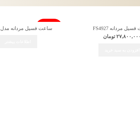
فروخته شد
یل مردانه FS4927
ساعت فسیل مردانه مدل FS4926
۲۷,۸۰۰,۰۰
تومان
اطلاعات بیشتر
افزودن به سبد خرید