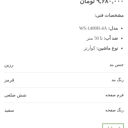
۹,۶۸۰,۰۰۰
تومان
مشخصات فنی:
مدل:
WS-1400H-4A
ضد آب:
تا 50 متر
نوع ماشین:
کوآرتز
رزین
جنس بند
قرمز
رنگ بند
شش ضلعی
فرم صفحه
سفید
رنگ صفحه