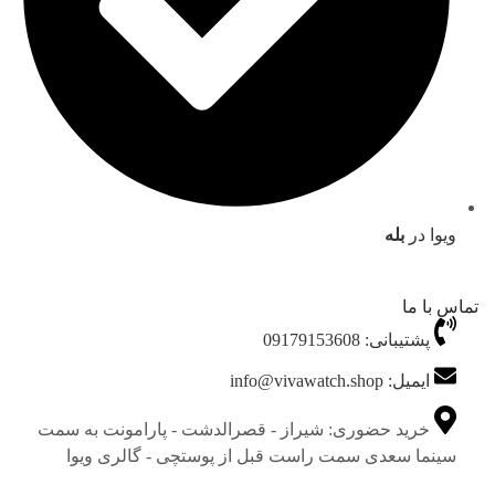
ویوا در
بله
تماس با ما
پشتیبانی: 09179153608
ایمیل: info@vivawatch.shop
خرید حضوری: شیراز - قصرالدشت - پارامونت به سمت
سینما سعدی سمت راست قبل از پوستچی - گالری ویوا