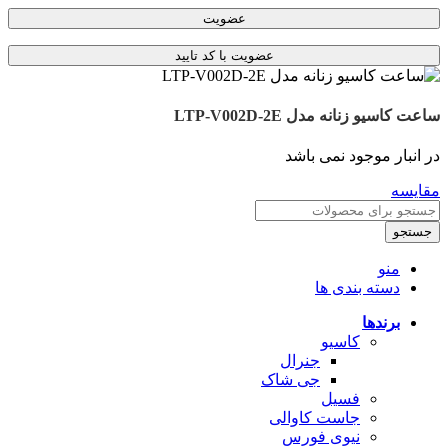
عضویت
ساعت کاسیو زنانه مدل LTP-V002D-2E
در انبار موجود نمی باشد
مقایسه
جستجو
منو
دسته بندی ها
برندها
کاسیو
جنرال
جی شاک
فسیل
جاست کاوالی
نیوی فورس