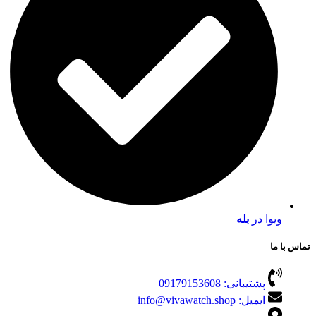
ویوا در
بله
تماس با ما
پشتیبانی: 09179153608
ایمیل: info@vivawatch.shop